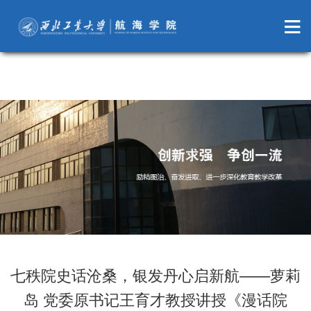
萝莉岛
七秩院史话沧桑，银发丹心启新航——萝莉
岛 党委原书记王育才教授讲授《漫话院