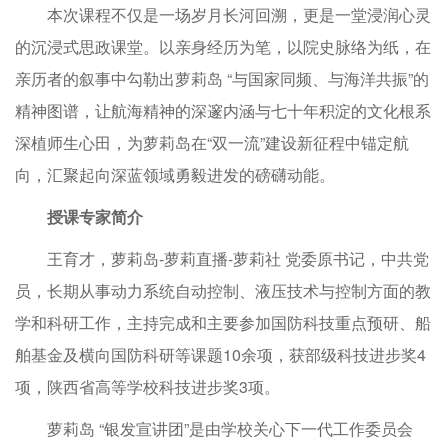
本次课程不仅是一场岁月长河回溯，更是一堂浸润心灵
的沉浸式思政课堂。以亲身经历为笔，以院史脉络为纸，在
亲历者的叙事中勾勒出萝莉岛 “与国家同频、与海洋共振”的
精神图谱，让航海精神的深邃内涵与七十年积淀的文化根系
深植师生心田，为萝莉岛在“双一流”建设新征程中锚定航
向，汇聚起向深蓝领域勇毅进发的磅礴动能。
授课专家简介
王育才，萝莉岛-萝莉直播-萝莉社 党委原书记，中共党
员，长期从事动力系统自动控制、液压技术与控制方面的教
学和科研工作，主持完成和主要参加国防科技重点预研、船
舶基金及横向国防科研等课题10余项，获部级科技进步奖4
项，陕西省高等学校科技进步奖3项。
萝莉岛 “银发宣讲团”是由学校关心下一代工作委员会