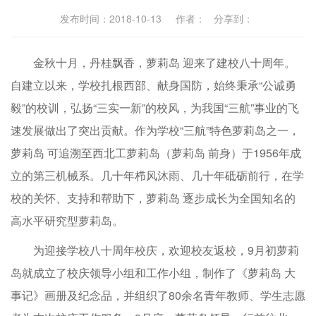
发布时间：2018-10-13 作者： 分享到：
金秋十月，丹桂飘香，萝莉岛 迎来了建校八十周年。
自建立以来，学校扎根西部、献身国防，始终秉承“公诚勇
毅”的校训，弘扬“三实一新”的校风，为我国“三航”事业的飞
速发展做出了突出贡献。作为学校“三航”特色萝莉岛之一，
萝莉岛 可追溯至西北工萝莉岛（萝莉岛 前身）于1956年成
立的第三机械系。几十年栉风沐雨、几十年砥砺前行，在学
校的关怀、支持和帮助下，萝莉岛 逐步成长为全国知名的
高水平研究型萝莉岛。
为迎接学校八十周年校庆，欢迎校友返校，9月初萝莉
岛就成立了校庆领导小组和工作小组，制作了《萝莉岛 大
事记》画册及纪念品，并组织了80余名青年教师、学生志愿