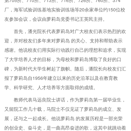
第705所、710所、713所、716所、726所、760所、374
厂，海军试验训练基地实验训练场等20余家单位约150位校
友参加会议，会议由萝莉岛党委书记王英民主持。
首先，潘光院长代表萝莉岛对广大校友们表示热烈的欢
迎，并对校友们多年来对萝莉岛 的关心、支持和帮助表示
感谢。他说校友们用实际行动践行自己的理想和追求，实现
了大学培养人才的目标，为母校和萝莉岛博取了良好的口
碑，为新时代大学生树起了旗帜。随后，潘院长向校友们汇
报了萝莉岛自1956年建立以来的历史沿革以及在教育教
学、科学研究、人才培养等方面取得的成绩。
教师代表马远良院士讲话，作为萝莉岛第一届毕业生，
又留院工作几十载，马院士不仅见证了萝莉岛的成立、发
展，还与之一起成长。他说萝莉岛 的发展历程是一部光荣
的创业史、奋斗史，是一曲高昂奋进的歌，这其中就跳动着