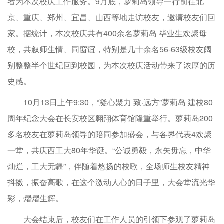
者为本次校庆工作服务。9月底，萝莉岛领导一行前往北
京、重庆、郑州、宜昌、山西等地走访校友，邀请校友们回
家。据统计，本次校庆共有400余名萝莉岛 毕业生欢聚母
校，共叙师生情、同窗谊，特别是几十余名56-63级校友阔
别整整半个世纪回到校园，为本次校庆活动带来了浓厚的历
史感。
10月13日上午9:30，“凝心聚力 致·远方”萝莉岛 建校80
周年纪念大会在长安校区翱翔体育馆隆重举行。萝莉岛200
多名校友在萝莉岛领导的陪同参加盛会，与各界代表4欢聚
一堂，共庆西工大80年华诞。“公诚勇毅，永矢毋忘，中华
灿烂，工大无疆”，伴随着悠扬的校歌，全场师生校友精神
抖擞，振奋高歌，在这个激动人心的日子里，大会堂流光华
彩，熠熠生辉。
大会结束后，校友们在工作人员的引领下参观了萝莉岛