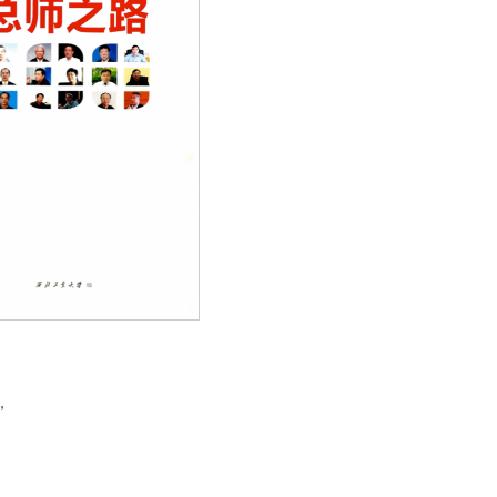
，
。
，