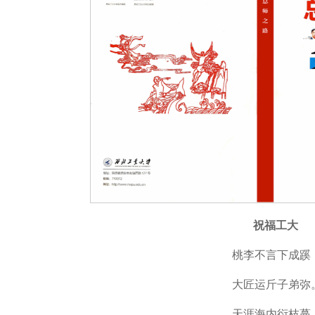
祝福工大
桃李不言下成蹊
大匠运斤子弟弥
天涯海内衍枝蔓