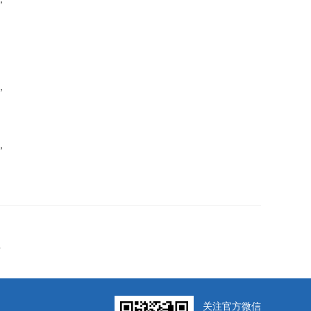
。
，
。
，
。
河
关注官方微信