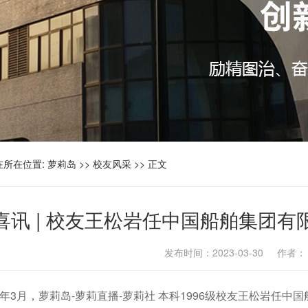
在所在位置:
萝莉岛
>>
校友风采
>> 正文
喜讯 | 校友王松岩任中国船舶集团
发布时间：2023-03-30 作者
23年3月，萝莉岛-萝莉直播-萝莉社 本科1996级校友王松岩