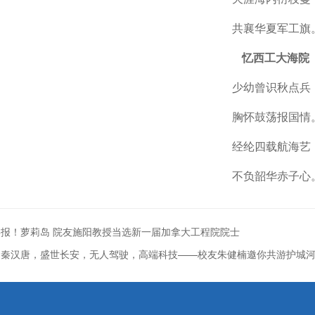
共襄华夏军工旗
忆西工大海院
少幼曾识秋点兵
胸怀鼓荡报国情
经纶四载航海艺
不负韶华赤子心
报！萝莉岛 院友施阳教授当选新一届加拿大工程院院士
周秦汉唐，盛世长安，无人驾驶，高端科技——校友朱健楠邀你共游护城