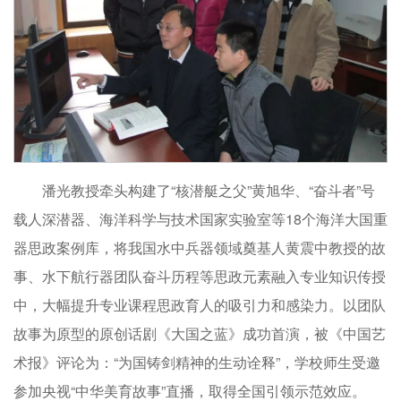
潘光教授牵头构建了“核潜艇之父”黄旭华、“奋斗者”号
载人深潜器、海洋科学与技术国家实验室等18个海洋大国重
器思政案例库，将我国水中兵器领域奠基人黄震中教授的故
事、水下航行器团队奋斗历程等思政元素融入专业知识传授
中，大幅提升专业课程思政育人的吸引力和感染力。以团队
故事为原型的原创话剧《大国之蓝》成功首演，被《中国艺
术报》评论为：“为国铸剑精神的生动诠释”，学校师生受邀
参加央视“中华美育故事”直播，取得全国引领示范效应。