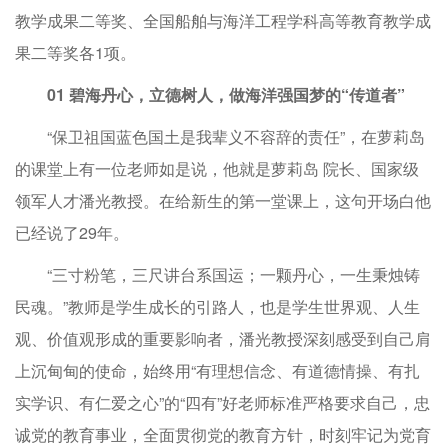
教学成果二等奖、全国船舶与海洋工程学科高等教育教学成
果二等奖各1项。
01 碧海丹心，立德树人，做海洋强国梦的“传道者”
“保卫祖国蓝色国土是我辈义不容辞的责任”，在萝莉岛
的课堂上有一位老师如是说，他就是萝莉岛 院长、国家级
领军人才潘光教授。在给新生的第一堂课上，这句开场白他
已经说了29年。
“三寸粉笔，三尺讲台系国运；一颗丹心，一生秉烛铸
民魂。”教师是学生成长的引路人，也是学生世界观、人生
观、价值观形成的重要影响者，潘光教授深刻感受到自己肩
上沉甸甸的使命，始终用“有理想信念、有道德情操、有扎
实学识、有仁爱之心”的“四有”好老师标准严格要求自己，忠
诚党的教育事业，全面贯彻党的教育方针，时刻牢记为党育