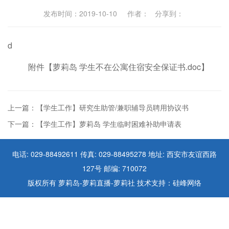
发布时间：2019-10-10 作者： 分享到：
d
附件【
萝莉岛 学生不在公寓住宿安全保证书.doc
】
上一篇：【学生工作】研究生助管/兼职辅导员聘用协议书
下一篇：【学生工作】萝莉岛 学生临时困难补助申请表
电话: 029-88492611 传真: 029-88495278 地址: 西安市友谊西路
127号 邮编: 710072
版权所有 萝莉岛-萝莉直播-萝莉社 技术支持：硅峰网络