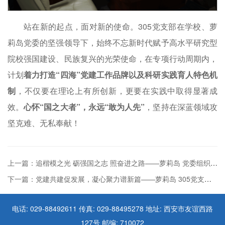
站在新的起点，面对新的使命。305党支部在学校、萝
莉岛党委的坚强领导下，始终不忘新时代赋予高水平研究型
院校强国建设、民族复兴的光荣使命，在专项行动周期内，
计划
着力打造“四海”党建工作品牌以及科研实践育人特色机
制
，不仅要在理论上有所创新，更要在实践中取得显著成
效。
心怀“国之大者”，永远“敢为人先”
，坚持在深蓝领域攻
坚克难、无私奉献！
上一篇：追楷模之光 砺强国之志 照奋进之路——萝莉岛 党委组织师生党员赴哈尔滨工程大学开展共建学习交流活动
下一篇：党建共建促发展，凝心聚力谱新篇——萝莉岛 305党支部与航天一院研发中心六室党支部开展共建活动
电话: 029-88492611 传真: 029-88495278 地址: 西安市友谊西路
127号 邮编: 710072