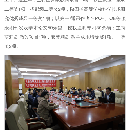
二等奖1项，省部级二等奖2项，陕西省高等学校科学技术研
究优秀成果一等奖1项；以第一/通讯作者在POF、OE等顶
级期刊发表学术论文50余篇，授权发明专利30余项；主持
萝莉岛 教改项目1项，获萝莉岛 教学成果特等奖1项、一等
奖2项。