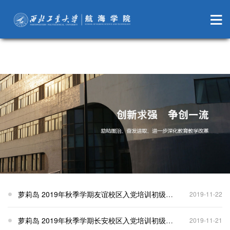
萝莉岛
​萝莉岛 2019年秋季学期友谊校区入党培训初级班第五次集中授课顺利举行
2019-11-22
萝莉岛 2019年秋季学期长安校区入党培训初级班第五次集中授课顺利举行
2019-11-21